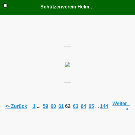
Schützenverein Helmern
Weiter -
<- Zurück
1
...
59
60
61
62
63
64
65
...
144
>