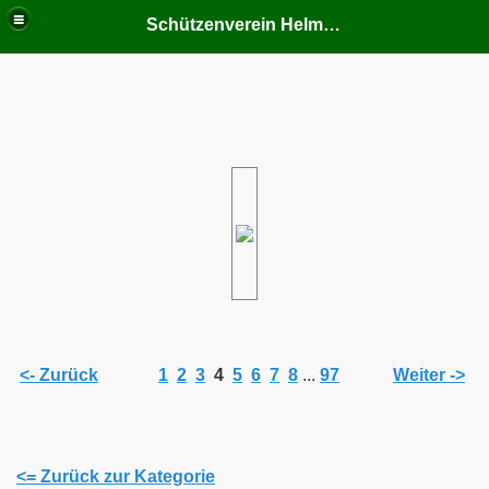
Schützenverein Helmern
<- Zurück
1
2
3
4
5
6
7
8
...
97
Weiter ->
<= Zurück zur Kategorie