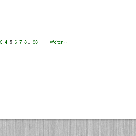
3
4
5
6
7
8
...
83
Weiter ->